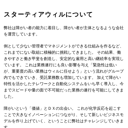
スターティアウィルについて
弊社は障がい者の能力に着目し、障がい者が主体となるような会社
を運営しています。
例として少ない管理者でマネジメントができる仕組みを作るなど、
これまでにない取組に積極的に挑戦してきました。 その結果、働
きやすさと働き甲斐を創造し、安定的な雇用と高い継続率を実現し
ています。 これは業務遂行にも良い影響を与え「緊急性は低い
が、重要度の高い業務はウィルに任せよう」という流れがグループ
内でもできていき、受託業務数も増加しています。 加えて障がい
特性を活かしたテレワークと自動化システムをいち早く導入し、今
までスピードや量の面で不可能だった業務の遂行を可能にしてきま
した。
障がいという「価値」とＤＸの出会い。 これが化学反応を起こす
ことで大きなイノベーションにつながり、そして新しいビジネスモ
デルを作り上げていく、ということに弊社はチャレンジしていきま
す。