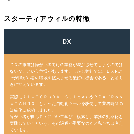
スターティアウィルの特徴
DX
ＤＸの推進は障がい者向けの業務が減少させてしまうのでは
ないか、という危惧があります。しかし弊社では、ＤＸ化こ
そが障がい者の職域を拡大させる絶好の機会である、と前向
きに捉えています。
実際にＡＩ－ＯＣＲ（ＤＸ Ｓｕｉｔｅ）やＲＰＡ（Ｒｏｂ
ｏＴＡＮＧＯ）といった自動化ツールを駆使して業務時間の
短縮化に成功しました。
障がい者が自らＤＸについて学び、模索し、業務の効率化を
実践していくという、その過程が重要なのだと私たちは考え
ています。