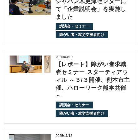
ジャパン木更津センターに
て「企業説明会」を実施し
ました
講演会・セミナー
障がい者・就労支援者向け
2026/03/19
【レポート】障がい者求職
者セミナー スターティアウ
ィル ～３/３開催、熊本市主
催、ハローワーク熊本共催
～
講演会・セミナー
障がい者・就労支援者向け
2025/11/12